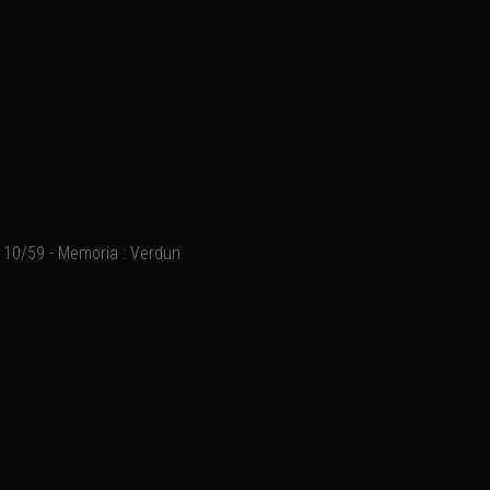
10/59 - Memoria : Verdun
Ajouter un commentaire
Email
Nom