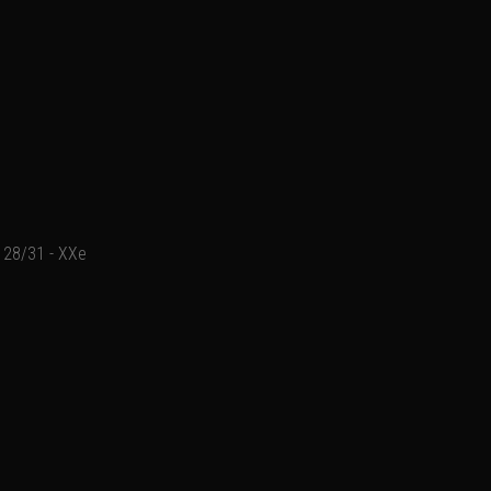
28/31 - XXe
Ajouter un commentaire
Email
Nom