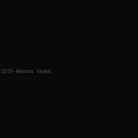
25/59 - Memoria : Verdun
Ajouter un commentaire
Email
Nom