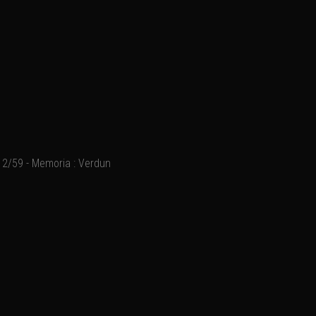
2/59 - Memoria : Verdun
Ajouter un commentaire
Email
Nom