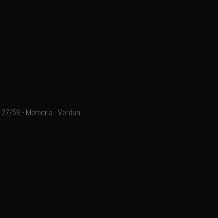
27/59 - Memoria : Verdun
Ajouter un commentaire
Email
Nom