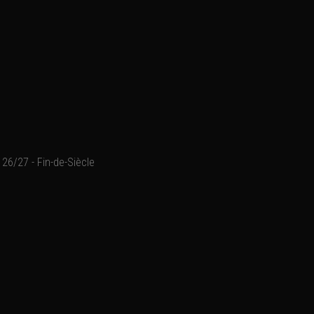
26/27 - Fin-de-Siècle
Ajouter un commentaire
Email
Nom